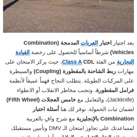
يعد اجتياز
اختبار
العربات
المدمجة (Combination
Vehicles)
شرطاً أساسياً للحصول على رخصة
القيادة
التجارية
من الفئة
CDL
Class A
، حيث يركز الامتحان على
مهارات
ربط الشاحنة بالمقطورة (Coupling)
والسيطرة
على المركبات الطويلة. يتطلب النجاح فهماً عميقاً لأنظمة
فرامل المقطورة
، وتجنب مخاطر الانقلاب أو الانطواء
(Jackknife)، والتعامل مع
خامس العجلات (Fifth Wheel)
لضمان ثبات الحمولة. نوفر لك هنا
أسئلة اختبار
Combination بالإنجليزية
مع شرح وافٍ بالعربية
لمساعدتك على تجاوز امتحان الـ DMV وتأمين مستقبلك