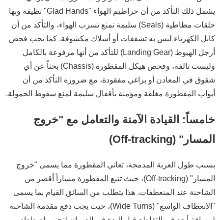
يشمل ذلك التأكد من أن خراطيم الهواء "Glad Hands" نظيفة وبها
حلقات مطاطية (Seals) سليمة تمنع تسرب الهواء، والتأكد من أن
كابل الكهرباء ليس به تشققات أو أسلاك مكشوفة. كما يجب فحص
أرجل الهبوط (Landing Gear) للتأكد من أنها مرفوعة بالكامل
وليست تالفة، وفحص هيكل المقطورة (Chassis) بحثاً عن أي
شقوق في المعادن أو براغي مفقودة، مع ضرورة التأكد من أن
أبواب المقطورة مغلقة ومؤمنة بأقفال سليمة لمنع سقوط الحمولة.
خامساً: القيادة الآمنة والتعامل مع "خروج
المسار" (Off-tracking)
بسبب طول العربة المدمجة، تعاني المقطورة مما يسمى "خروج
المسار" (Off-tracking)، حيث تتبع المقطورة مساراً أقصر من
الشاحنة عند المنعطفات. هذا يتطلب من السائق القيام بما يسمى
"الانعطاف الواسع" (Wide Turns)، حيث يجب دفع مقدمة الشاحنة
لمسافة أبعد في التقاطع قبل البدء في الدوران لتجنب اصطدام