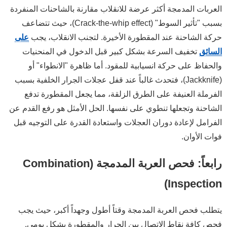
العربات المدمجة أكثر عرضة للانقلاب مقارنة بالشاحنات المنفردة
بسبب "تأثير السوط" (Crack-the-whip effect)، حيث تتضاعف
حركة الشاحنة عند المقطورة الأخيرة. لتجنب الانقلاب، يجب
على
السائق
تخفيف السرعة بشكل كبير قبل الدخول في المنحنيات
والحفاظ على حركة انسيابية للمقود. أما ظاهرة "الانطواء" أو
(Jackknife)، فتحدث غالباً عند قفل عجلات الجرار الخلفية بسبب
الفرملة العنيفة على الطرق الزلقة، مما يجعل المقطورة تدفع
الشاحنة وتجعلها تنطوي على نفسها. الحل الأمثل هو رفع القدم عن
الفرامل لإعادة دوران العجلات واستعادة القدرة على التوجيه قبل
فوات الأوان.
رابعاً: فحص العربة المدمجة (Combination
Inspection)
يتطلب فحص العربة المدمجة وقتاً أطول وجهداً أكبر، حيث يجب
فحص كافة نقاط الاتصال بين الجرار والمقطورة بشكل يومي.