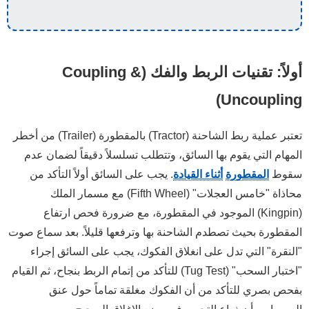
is the most important thing to do to prevent a rollover?
What is the "crack-the-whip" effect?
أولاً: تقنيات الربط والفك (Coupling &
most likely to turn over due to the crack-the-whip effect?
Uncoupling)
t you steer gently and smoothly when pulling trailers?
What is off-tracking (or cheating)?
تعتبر عملية ربط الشاحنة (Tractor) بالمقطورة (Trailer) من أخطر
Which type of vehicle has the most off-tracking?
المهام التي يقوم بها السائق، وتتطلب تسلسلاً دقيقاً لضمان عدم
سقوط
المقطورة
أثناء القيادة
. يجب على السائق أولاً التأكد من
ler, how do you steer to make the trailer go to the left?
محاذاة "خامس العجلات" (Fifth Wheel) مع مسمار الملك
What is a trailer jackknife?
(Kingpin) الموجود في المقطورة، مع ضرورة فحص ارتفاع
How do you stop a trailer skid (jackknife)?
المقطورة بحيث تصطدم الشاحنة بها وترفعها قليلاً. بعد سماع صوت
hat does the trailer air supply control (yellow knob) do?
"النقرة" التي تدل على انغلاق الفكوك، يجب على السائق إجراء
"اختبار السحب" (Tug Test) للتأكد من إتمام الربط بنجاح، ثم القيام
بفحص بصري للتأكد من أن الفكوك مغلقة تماماً حول عنق