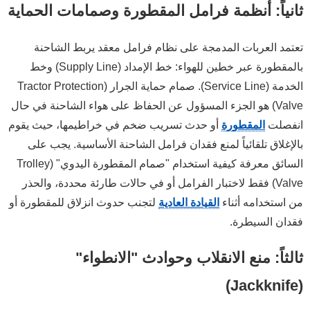
ثانياً: أنظمة فرامل المقطورة وصمامات الحماية
تعتمد العربات المدمجة على نظام فرامل معقد يربط الشاحنة
بالمقطورة عبر خطين للهواء: خط الإمداد (Supply Line) وخط
الخدمة (Service Line). صمام حماية الجرار (Tractor Protection
Valve) هو الجزء المسؤول عن الحفاظ على هواء الشاحنة في حال
انفصلت
المقطورة
أو حدث تسريب ضخم في خراطيمها، حيث يقوم
بالإغلاق تلقائياً لمنع فقدان فرامل الشاحنة الأساسية. يجب على
السائق معرفة كيفية استخدام "صمام المقطورة اليدوي" (Trolley
Valve) فقط لاختبار الفرامل أو في حالات طارئة محددة، والحذر
من استخدامه أثناء
القيادة العادية
لتجنب حدوث انزلاق للمقطورة أو
فقدان السيطرة.
ثالثاً: منع الانقلاب وحوادث "الانطواء"
(Jackknife)