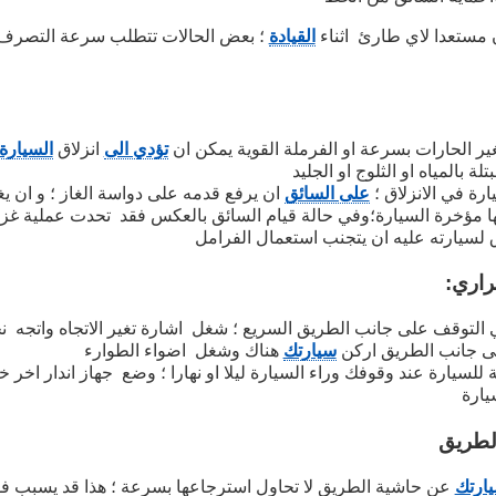
مستعدا لاي طارئ اثناء
القيادة
؛ بعض الحالات تتطلب سرعة التصرف
ير الحارات بسرعة او الفرملة القوية يمكن ان
تؤدي الى
انزلاق
السيارة
ة بالمياه او الثلوج او الجليد
ارة في الانزلاق ؛
على السائق
ان يرفع قدمه على دواسة الغاز ؛ و ان يغي
يها مؤخرة السيارة؛وفي حالة قيام السائق بالعكس فقد تحدت عملية غز
ق لسيارته عليه ان يتجنب استعمال الفرامل
راري:
التوقف على جانب الطريق السريع ؛ شغل اشارة تغير الاتجاه واتجه ن
لى جانب الطريق اركن
سيارتك
هناك وشغل اضواء الطوارء
 للسيارة عند وقوفك وراء السيارة ليلا او نهارا ؛ وضع جهاز اندار اخر 
لطريق
ارتك
عن حاشية الطريق لا تحاول استرجاعها بسرعة ؛ هذا قد يسبب ف