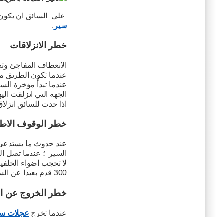
على السائق ان يكون 
سير
.
خطر الانزلاقات
الانعطاف المفاجئ وتغ
عندما تكون الطريق مبتل
عندما تبدأ مؤخرة السي
الجهة التي انزلقت ال
اذا حدت للسائق انزلا
خطر الوقوف الاط
عند حدوث ما يستدعي 
السير ؛ عندما تصل ا
لا تحجب اضواء الخلفية
300 قدم بعيدا عن السيارة
خطر الخروج عن ا
عندما تخرج
عجلات سي