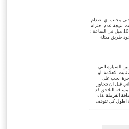
حتى يتجنب اي اصدام
ت نتيجة عدم احترام
المسافة الفاصلة او ما يسمى بمسافة التلاحق ؛ والتي ينبغي ان تكون حوالي 20 قدم عن كل 10 ميل في الساعة ؛
د وجود طريق مبتلة
ين السيارة التي
 تختار شئ ثابت كعلامة او
لشجرة يجب على
 الثواني { الف ؛ الف و واحد ؛ الف و اثنان ..}؛ اذا اخد منك العد على الاقل 3 ثواني قبل ان تتجاوز
مسافة التلاحق قد
افة الفرملة
بقاء
ة اطول كي تتوقف