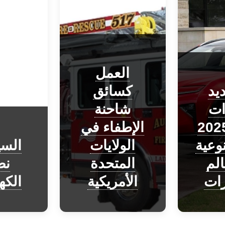
العمل
يد
كسائق
ات
شاحنة
يوتا 2025
الإطفاء في
نوعية
الولايات
السي
لم
المتحدة
ن
رات
الأمريكية
الكه