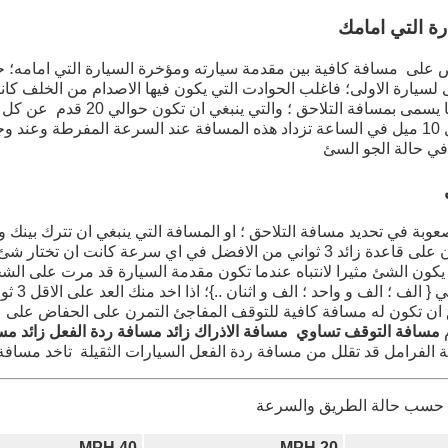
رة التي امامك
 على مسافة كافية بين مقدمة سيارته ومؤخرة السيارة التي امامه؛ 
سيارة الاولى؛ فاغلب الحوادت التي يكون فيها الاصدام من الخلف كان
او طول سيارة عن كل 10 ميل في الساعة تزداد هذه المسافة عند السرعة المفرطة وعن
 في حالة الجو السئ
بة في تحديد مسافة التلاحق ؛ او المسافة التي ينبغي ان تترك بينك وب
امامك؛ لذا ينصح بتمرن على قاعدة زائد 3 ثواني من الافضل في اي سرعة كانت ان
يكون الشئ مثيرا لانتباه عندما تكون مقدمة السيارة قد مرت على ا
السائق بداية عد
 ان تكون له مسافة كافية للتوقف المفاجئ التمرن على الحفاض على 
م
مسافة التوقف تساوي مسافة الاذراك زائد مسافة ردة الفعل زائد مس
 الفرامل قد تقلل من مسافة ردة الفعل السيارات الثقيلة تاخد مساف
 حسب حالة الطريق والسرعة
40 MPH
20 MPH