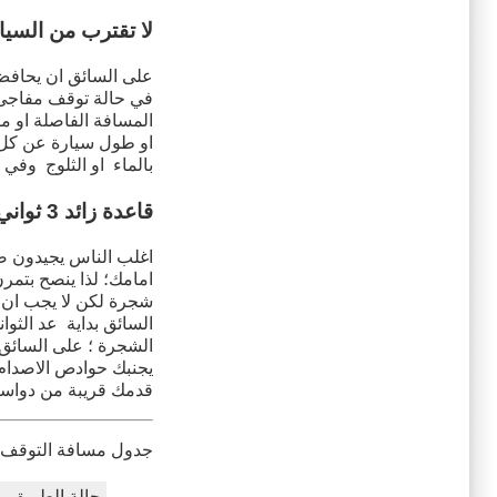
لا تقترب من السيا
على السائق ان يحافض
في حالة توقف مفاجى ل
بالماء او الثلوج وفي
قاعدة زائد 3 ثواني
اغلب الناس يجيدون صعو
شجرة لكن لا يجب ان 
الشجرة ؛ على السائق
يجنبك حوادص الاصدا
قدمك قريبة من دواسة
جدول مسافة التوقف
حالة الطريق