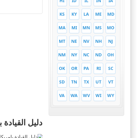
HI
ID
IL
IN
IA
KS
KY
LA
ME
MD
MA
MI
MN
MS
MO
MT
NE
NV
NH
NJ
NM
NY
NC
ND
OH
OK
OR
PA
RI
SC
SD
TN
TX
UT
VT
VA
WA
WV
WI
WY
دليل القيادة 