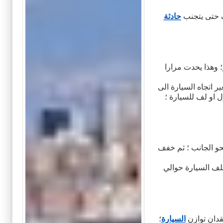
 حتى يتجنب
حادثة
؛ وهذا يحدت مرارا
ر اتجاه السيارة الى
ل او لف للسيارة ؛
حو الجانب ؛ ثم خفف
خلف السيارة حوالي
قدان توازن
السيارة
؛