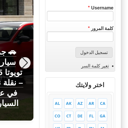
Username
كلمة المرور
🚗 جد
سيار
تغير كلمة السر
اختبار القيادة
تو
في فرنسا
– نقلة 
اختر ولايتك
مع الترجمة
في عا
للعربي
السيا
AL
AK
AZ
AR
CA
CO
CT
DE
FL
GA