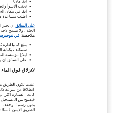
ابقا هادئا
تجنب الاسوأ وا
ابقا في مكان ال
اطلب مساعدة مس
على السائق
ان يخبر ا
الجثة ؛ ولا تسمح لاحد
ملاحضة:
في نيوجيرس
ستتكلف بكتابة التقرير وارساله الى
ابلاغ مؤسسة التا
على السائق ان 
لانزلاق فوق الماء HYDROPLANING
عندما تكون الطريق مب
انطلاقا من سرعة 35 ميلا
فيصبح من المستحيل ال
بدون رسم ؛ وخفف ال
الطريق الايمن ؛ مثلا