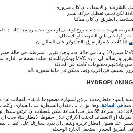
تصل بالشرطة و الاسعاف ان كان ضروري
حادثة لكن تجنب تعطيل حركة السير
تعملي الطريق ان كان ممكنا
لشرطة في حالة حادثة بجروح او قتلى او حدوث خسارة ممتلكات ؛ اذا ت
 بتحريكها حتى تاتي الشرطة او الاسعاف
ي
اذا كانت الاضرار تفوق 500 دولار على السائق ان
يبلغ كتابيا ادارة MVC ضمن 10 ايام؛ في حالة عدم وجود تقرير الشرطة؛ في حال
 ادارة MVC ويمكن للسائق طلب نسخة من ادارة الشرطة
مين وابلاغهم بمعلومات كاملة عن الحادثة
يزور الطبيب في اقرب وقت ممكن في حالة شعوره بالم
تلة بالمياة فقط يحدث انزلاق للسيارة مصحبوحا بارتفاع العجلات عن
في الساعة
؛ وهذا يؤدي الى فقدان السيطرة على السيارة؛ وكلما 
كانت السيارة اكثر انزلاقا؛ ففي سرعة 55 ميل في الساعة يمكن للعجلات ان ترت
فرملة او الانعطاف لتجنب الانزلاق خلال سقوط الامطار مثلا يجب ان
سير عند هطول امطار غزيرة وينبغي ان تقود سيارتك على أقصى نق
 في الطريق السيار استعمل الحارة الوسطى