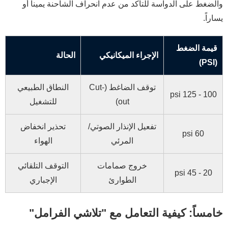
والضغط على الدواسة للتأكد من عدم انحراف الشاحنة يميناً أو
يساراً.
قيمة الضغط
الإجراء الميكانيكي
الحالة
(PSI)
توقف الضاغط (Cut-
النطاق الطبيعي
100 - 125 psi
out)
للتشغيل
تفعيل الإنذار الصوتي/
تحذير انخفاض
60 psi
المرئي
الهواء
خروج صمامات
التوقف التلقائي
20 - 45 psi
الطوارئ
الإجباري
خامساً: كيفية التعامل مع "تلاشي الفرامل"