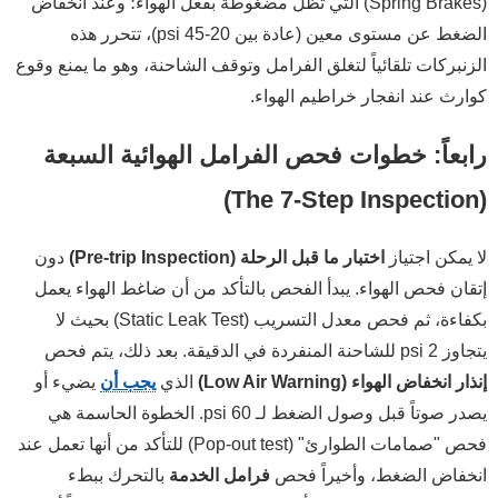
(Spring Brakes) التي تظل مضغوطة بفعل الهواء؛ وعند انخفاض
الضغط عن مستوى معين (عادة بين 20-45 psi)، تتحرر هذه
الزنبركات تلقائياً لتغلق الفرامل وتوقف الشاحنة، وهو ما يمنع وقوع
كوارث عند انفجار خراطيم الهواء.
رابعاً: خطوات فحص الفرامل الهوائية السبعة
(The 7-Step Inspection)
لا يمكن اجتياز
اختبار ما قبل الرحلة (Pre-trip Inspection)
دون
إتقان فحص الهواء. يبدأ الفحص بالتأكد من أن ضاغط الهواء يعمل
بكفاءة، ثم فحص معدل التسريب (Static Leak Test) بحيث لا
يتجاوز 2 psi للشاحنة المنفردة في الدقيقة. بعد ذلك، يتم فحص
إنذار انخفاض الهواء (Low Air Warning)
الذي
يجب أن
يضيء أو
يصدر صوتاً قبل وصول الضغط لـ 60 psi. الخطوة الحاسمة هي
فحص "صمامات الطوارئ" (Pop-out test) للتأكد من أنها تعمل عند
انخفاض الضغط، وأخيراً فحص
فرامل الخدمة
بالتحرك ببطء