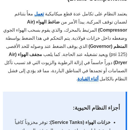
يعتمد النظام على تكامل عدة قطع ميكانيكية
تعمل
معاً بتناغم
لضمان توقف المركبة. يبدأ الأمر من
ضاغط الهواء (Air
Compressor)
المرتبط بالمحرك، والذي يقوم بسحب الهواء الجوي
وضغطه داخل خزانات فولاذية. يتم التحكم في هذا الضغط بواسطة
المنظم (Governor)
الذي يوقف الضغط عند وصوله للحد الأقصى
(125 psi) ويعيد تشغيله عند الحاجة. كما يلعب
مجفف الهواء (Air
Dryer)
دوراً حاسماً في إزالة الرطوبة والزيوت التي قد تسبب تآكل
الصمامات أو تجمدها في المناطق الباردة، مما قد يؤدي إلى فشل
النظام بالكامل
أثناء القيادة
.
أجزاء النظام الحيوية:
خزانات الهواء (Service Tanks):
توفر مخزوناً كافياً