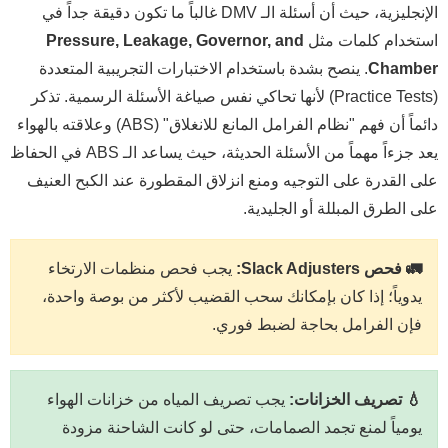
الإنجليزية، حيث أن أسئلة الـ DMV غالباً ما تكون دقيقة جداً في
استخدام كلمات مثل
Pressure, Leakage, Governor, and
Chamber
. ينصح بشدة باستخدام الاختبارات التجريبية المتعددة
(Practice Tests) لأنها تحاكي نفس صياغة الأسئلة الرسمية. تذكر
دائماً أن فهم "نظام الفرامل المانع للانغلاق" (ABS) وعلاقته بالهواء
يعد جزءاً مهماً من الأسئلة الحديثة، حيث يساعد الـ ABS في الحفاظ
على القدرة على التوجيه ومنع انزلاق المقطورة عند الكبح العنيف
على الطرق المبللة أو الجليدية.
🚛 فحص Slack Adjusters:
يجب فحص منظمات الارتخاء
يدوياً؛ إذا كان بإمكانك سحب القضيب لأكثر من بوصة واحدة،
فإن الفرامل بحاجة لضبط فوري.
💧 تصريف الخزانات:
يجب تصريف المياه من خزانات الهواء
يومياً لمنع تجمد الصمامات، حتى لو كانت الشاحنة مزودة