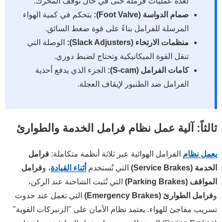
لعدة عمليات فرملة حتى في حال توقف المحرك.
صمام الدواسة (Foot Valve):
يتحكم في كمية الهواء
المرسلة للفرامل بناءً على قوة ضغط السائق.
منظمات الارتخاء (Slack Adjusters):
الوصلة التي
تنقل القوة الميكانيكية وتحتاج لضبط دوري.
كامات الفرامل (S-cam):
الجزء الذي يدفع أحذية
الفرامل ضد الطنبور لإيقاف العجلة.
ثالثاً: آلية عمل نظام فرامل الخدمة والطوارئ
يعمل نظام
الفرامل الهوائية عبر ثلاثة أنظمة متكاملة:
فرامل
الخدمة (Service Brakes)
التي تُستخدم
أثناء القيادة
، و
فرامل
المواقف (Parking Brakes)
التي تُثبت الشاحنة عند الركن،
و
فرامل الطوارئ (Emergency Brakes)
التي تعمل عند حدوث
تسريب مفاجئ للهواء. يعتمد نظام الأمان على "الزنبركات القوية"