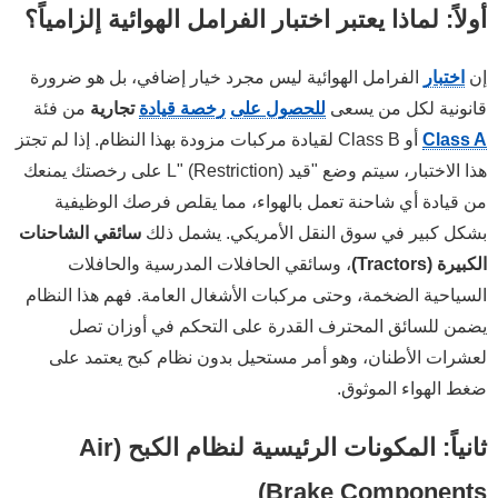
أولاً: لماذا يعتبر اختبار الفرامل الهوائية إلزامياً؟
he systems are the service, parking, and ________ brake
ol valves, you can use pressure from a separate tank to:
إن
اختبار
الفرامل الهوائية ليس مجرد خيار إضافي، بل هو ضرورة
قانونية لكل من يسعى
للحصول على
رخصة قيادة
تجارية
من فئة
The brake pedal in an air brake system:
Class A
أو Class B لقيادة مركبات مزودة بهذا النظام. إذا لم تجتز
If your vehicle has an alcohol evaporator, it is there to:
هذا الاختبار، سيتم وضع "قيد L" (Restriction) على رخصتك يمنعك
All vehicles equipped with air brakes have
من قيادة أي شاحنة تعمل بالهواء، مما يقلص فرصك الوظيفية
 water from the bottom of compressed air storage tanks
بشكل كبير في سوق النقل الأمريكي. يشمل ذلك
سائقي الشاحنات
الكبيرة (Tractors)
، وسائقي الحافلات المدرسية والحافلات
al slack adjusters on S-cam brakes, you should park on:
السياحية الضخمة، وحتى مركبات الأشغال العامة. فهم هذا النظام
thing to do when a low air pressure warning comes on is
يضمن للسائق المحترف القدرة على التحكم في أوزان تصل
لعشرات الأطنان، وهو أمر مستحيل بدون نظام كبح يعتمد على
ضغط الهواء الموثوق.
ثانياً: المكونات الرئيسية لنظام الكبح (Air
Brake Components)