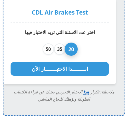
CDL Air Brakes Test
اختر عدد الاسئلة التي تريد الاختبار فيها
20
50
35
ابـــــــــدا الاختبــــــــار الأن
CDL A
ملاحظة: تكرار
هذا
الاختبار التجريبي يغنيك عن قراءة الكتيبات
الطويلة ويؤهلك للنجاح المباشر.
ing takes more time than hydraulic braking because air
re should the low air pressure warning signal come on?