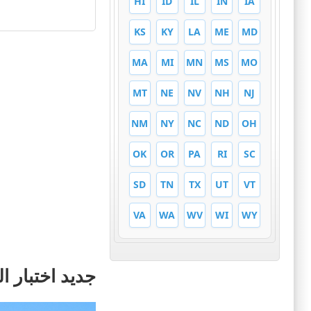
HI
ID
IL
IN
IA
KS
KY
LA
ME
MD
MA
MI
MN
MS
MO
MT
NE
NV
NH
NJ
NM
NY
NC
ND
OH
OK
OR
PA
RI
SC
SD
TN
TX
UT
VT
VA
WA
WV
WI
WY
جديد اختبار ال