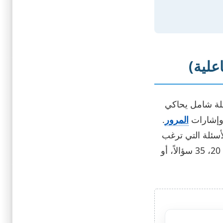
علية)
سئلة شامل يحاكي
المرور
.
لأسئلة التي ترغب
في التدرب عليها في كل جلسة. يمكنك اختيار إجراء اختبار سريع مكون من 5، 10، 20، 35 سؤالاً، أو