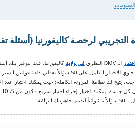
دة التجريبي لرخصة كاليفورنيا (أسئلة تفا
ختبار
الـ DMV النظري
في ولاية
كاليفورنيا، قمنا بتوفير بنك أ
كامل على 50 سؤالاً تغطي كافة قوانين السير وإشارات
عة، يتيح لك نظامنا المرونة الكاملة؛ حيث يمكنك اختيار عدد ا
تك النهائية.