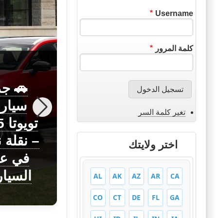
Username
كلمة المرور
🚗 جد
سيار
تغير كلمة السر
اختبار القيادة
تو
في فرنسا
– نقلة 
اختر ولايتك
مع الترجمة
في عا
للعربي
السيا
AL
AK
AZ
AR
CA
CO
CT
DE
FL
GA