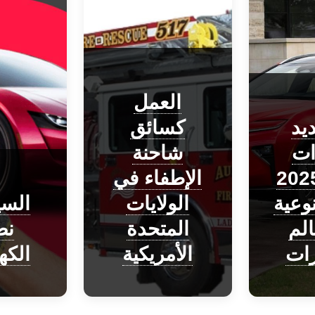
العمل
يد
كسائق
ات
شاحنة
يوتا 2025
الإطفاء في
نوعية
الولايات
السي
لم
المتحدة
ن
رات
الأمريكية
الكه