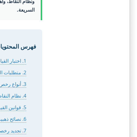
ونظام النقاط، وأهم
السريعة.
فهرس المحتويا
1. اختبار القيادة التجريبي لرخصة كاليفورنيا (أسئلة تفاعلية)
2. متطلبات الحصول على رخصة القيادة في كاليفورنيا
3. أنواع رخص القيادة المتاحة في الولاية
4. نظام النقاط والمخالفات المرورية (DMV Point System)
5. قوانين القيادة الأساسية وإشارات المرور التي يجب معرفتها
6. نصائح ذهبية لاجتياز الاختبار العملي للقيادة بنجاح
7. تجديد رخصة القيادة والرسوم المقررة