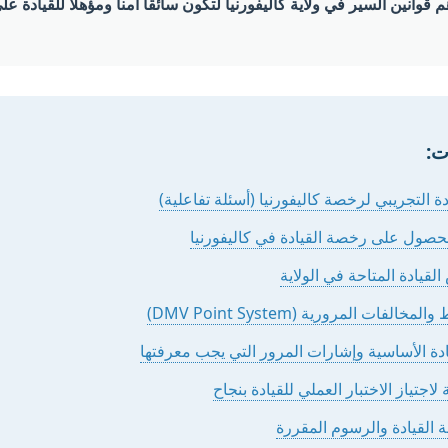
 قوانين السير في ولاية كاليفورنيا لتكون سائقاً آمناً ومؤهلاً للقيادة 
ت: